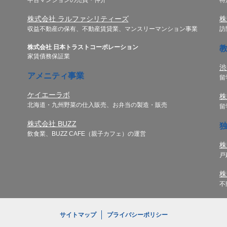
株式会社 ラルファシリティーズ
株
収益不動産の保有、不動産賃貸業、マンスリーマンション事業
訪
株式会社 日本トラストコーポレーション
家賃債務保証業
渋
アメニティ事業
留
ケイエーラボ
株
北海道・九州野菜の仕入販売、お弁当の製造・販売
留
株式会社 BUZZ
飲食業、BUZZ CAFE（親子カフェ）の運営
株
戸
株
不
サイトマップ
プライバシーポリシー