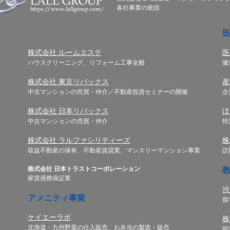
各社事業の統括
株式会社 ルームエステ
医
ハウスクリーニング、リフォーム工事全般
健
株式会社 東京リバックス
産
中古マンションの売買・仲介／不動産投資セミナーの開催
企
株式会社 日本リバックス
ほ
中古マンションの売買・仲介
特
株式会社 ラルファシリティーズ
株
収益不動産の保有、不動産賃貸業、マンスリーマンション事業
訪
株式会社 日本トラストコーポレーション
家賃債務保証業
渋
アメニティ事業
留
ケイエーラボ
株
北海道・九州野菜の仕入販売、お弁当の製造・販売
留