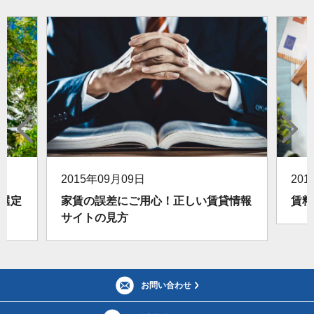
2015年09月09日
20
選定
家賃の誤差にご用心！正しい賃貸情報
賃料
サイトの見方
お問い合わせ