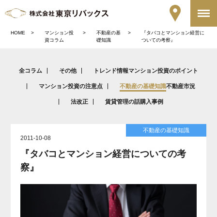
HOME
マンション投
不動産の基
『タバコとマンション経営に
資コラム
礎知識
ついての考察』
全コラム
その他
トレンド情報
マンション投資のポイント
マンション投資の注意点
不動産の基礎知識
不動産市況
法改正
賃貸管理の話
購入事例
不動産の基礎知識
2011-10-08
『タバコとマンション経営についての考
察』