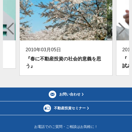
2010年03月05日
20
『春に不動産投資の社会的意義を思
『「
う』
試み
お問い合わせ
不動産投資セミナー
お電話でのご質問・ご相談はお気軽に！