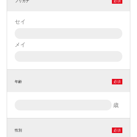
フリガナ
必須
セイ
メイ
年齢
必須
歳
性別
必須