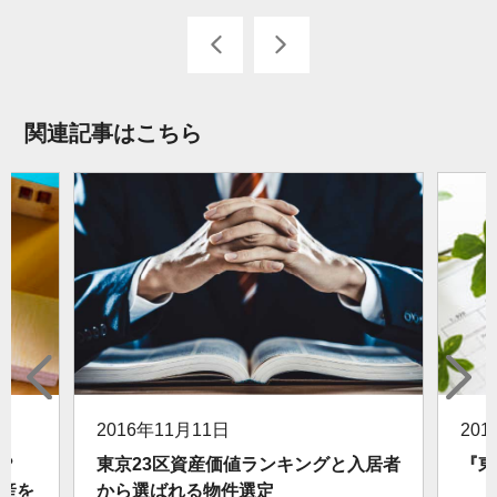
関連記事はこちら
2016年11月11日
20
？
東京23区資産価値ランキングと入居者
『東
産を
から選ばれる物件選定